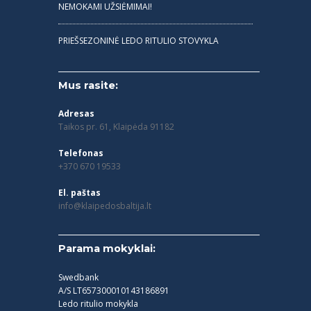
NEMOKAMI UŽSIĖMIMAI!
PRIEŠSEZONINĖ LEDO RITULIO STOVYKLA
Mus rasite:
Adresas
Taikos pr. 61, Klaipėda 91182
Telefonas
+370 670 19533
El. paštas
info@klaipedosbaltija.lt
Parama mokyklai:
Swedbank
A/S LT657300010143186891
Ledo ritulio mokykla