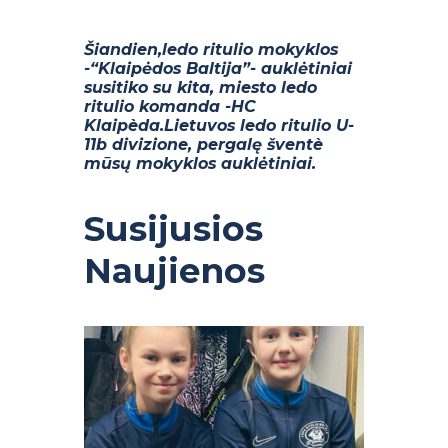
Šiandien,ledo ritulio mokyklos
-“Klaipėdos Baltija”- auklėtiniai
susitiko su kita, miesto ledo
ritulio komanda -HC
Klaipèda.
Lietuvos ledo ritulio U-
11b divizione, pergalę šventè
mūsų mokyklos auklėtiniai.
Susijusios
Naujienos