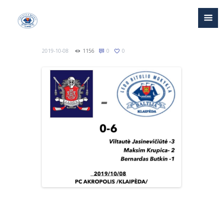
2019-10-08
1156
0
0