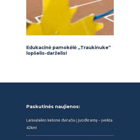
Edukacinė pamokėlė ,,Traukinuke”
lopšelis-darželis!
Paskutinės naujienos:
Laisvalaikio kelionė dviračiu į Juodkrantę – įveikta
42km!