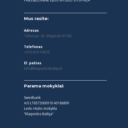
PRIEŠSEZONINĖ LEDO RITULIO STOVYKLA
Mus rasite:
Adresas
Taikos pr. 61, Klaipėda 91182
Telefonas
+370 670 19533
El. paštas
info@klaipedosbaltija.lt
Parama mokyklai:
Swedbank
A/S LT657300010143186891
Ledo ritulio mokykla
”Klaipėdos Baltija”