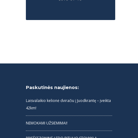
Paskutinės naujienos:
Laisvalaikio kelionė dviračiu į Juodkrantę – įveikta
42km!
NEMOKAMI UŽSIĖMIMAI!