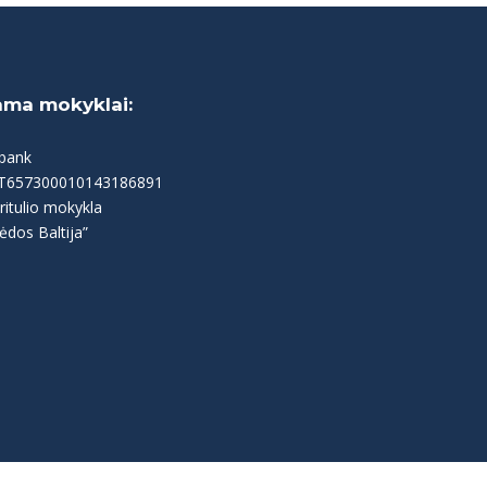
ama mokyklai:
bank
LT657300010143186891
ritulio mokykla
ėdos Baltija”