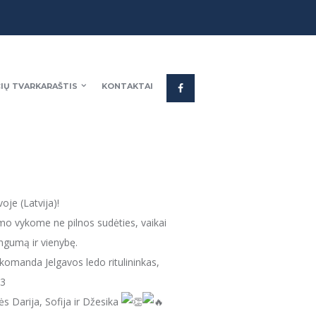
IŲ TVARKARAŠTIS
KONTAKTAI
oje (Latvija)!
mo vykome ne pilnos sudėties, vaikai
ngumą ir vienybę.
komanda Jelgavos ledo ritulininkas,
-3
 Darija, Sofija ir Džesika