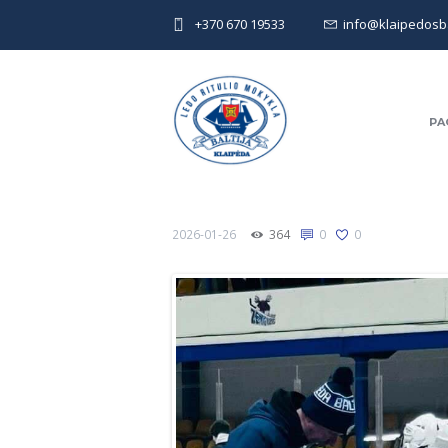
+370 670 19533
info@klaipedosbal
PA
2026-01-26
364
0
0