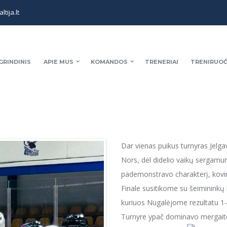
tija.lt
GRINDINIS
APIE MUS
KOMANDOS
TRENERIAI
TRENIRUOČ
Dar vienas puikus turnyras Jelgav
Nors, dėl didelio vaikų sergamu
pademonstravo charakterį, kovi
Finale susitikome su šeimininkų 
kuriuos Nugalėjome rezultatu 1
Turnyre ypač dominavo mergaitės