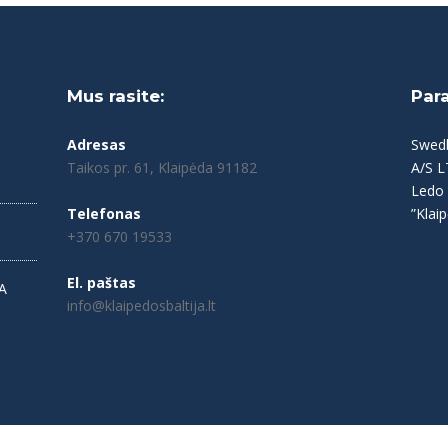
Mus rasite:
Par
Adresas
Swed
Taikos pr. 61, Klaipėda 91182
A/S 
Ledo 
Telefonas
”Klaip
+370 670 19533
El. paštas
A
info@klaipedosbaltija.lt
© 2017-2018 All Rights Reserved
klaipedosbaltija.lt