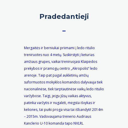
Pradedantieji
Mergaitės ir berniukai priimami į ledo ritulio
treniruotes nuo 4 metų. Suskirstyti į keturias
amžiaus grupes, vaikai treniruojasi Klaipėdos
prekybos ir pramogų centro „Akropolis“ ledo
arenoje. Taip pat pagal auklėtinių amžių
suformuotos mokyklos komandos dalyvauja tiek
nacionalinėse, tiek tarptautinėse vaikų ledo ritulio
varžybose. Taigi, jeigu Jūsų vaikas aktyvus,
patinka varžytis ir nugalėti, mėgsta išvykas ir
keliones, tai puiki proga visa tai išbandyti! 2014m
– 2015m. Vadovaujama trenerio Audriaus
Kanclerio U-10 komanda tapo NVLRL