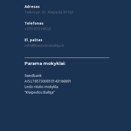
Adresas
Taikos pr. 61, Klaipėda 91182
Telefonas
+370 670 19533
El. paštas
info@klaipedosbaltija.lt
Parama mokyklai:
Swedbank
A/S LT657300010143186891
Ledo ritulio mokykla
”Klaipėdos Baltija”