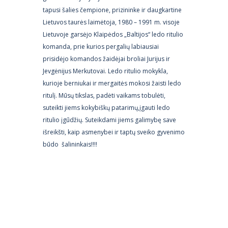
tapusi šalies čempione, prizininke ir daugkartine
Lietuvos taurės laimėtoja, 1980 – 1991 m. visoje
Lietuvoje garsėjo Klaipėdos „Baltijos“ ledo ritulio
komanda, prie kurios pergalių labiausiai
prisidėjo komandos žaidėjai broliai Jurijus ir
Jevgėnijus Merkutovai. Ledo ritulio mokykla,
kurioje berniukai ir mergaitės mokosi žaisti ledo
ritulį. Mūsų tikslas, padėti vaikams tobulėti,
suteikti jiems kokybiškų patarimų,įgauti ledo
ritulio įgūdžių. Suteikdami jiems galimybę save
išreikšti, kaip asmenybei ir taptų sveiko gyvenimo
būdo šalininkais!!!!