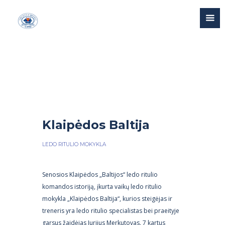
Klaipėdos Baltija
LEDO RITULIO MOKYKLA
Senosios Klaipėdos „Baltijos“ ledo ritulio
komandos istoriją, įkurta vaikų ledo ritulio
mokykla „Klaipėdos Baltija“, kurios steigėjas ir
treneris yra ledo ritulio specialistas bei praeityje
garsus žaidėjas Jurijus Merkutovas.
7 kartus