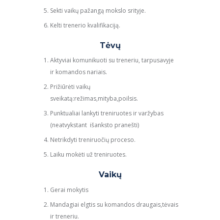
Sekti vaikų pažangą mokslo srityje.
Kelti trenerio kvalifikaciją.
Tėvų
Aktyviai komunikuoti su treneriu, tarpusavyje
ir komandos nariais.
Prižiūrėti vaikų
sveikatą:režimas,mityba,poilsis.
Punktualiai lankyti treniruotes ir varžybas
(neatvykstant išanksto pranešti)
Netrikdyti treniruočių proceso.
Laiku mokėti už treniruotes.
Vaikų
Gerai mokytis
Mandagiai elgtis su komandos draugais,tėvais
ir treneriu.