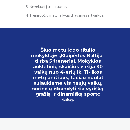
Neveluoti į treniruotes.
Treniruočių metu laikytis drausmės ir tvarkos.
Šiuo metu ledo ritulio
mokykloje „Klaipėdos Baltija“
dirba 5 treneriai. Mokyklos
auklėtinių skaičius viršija 90
vaikų nuo 4-erių iki 11-likos
metų amžiaus, tačiau nuolat
sulaukiame vis naujų vaikų,
norinčių išbandyti šia vyrišką,
gražią ir dinamišką sporto
šaką.