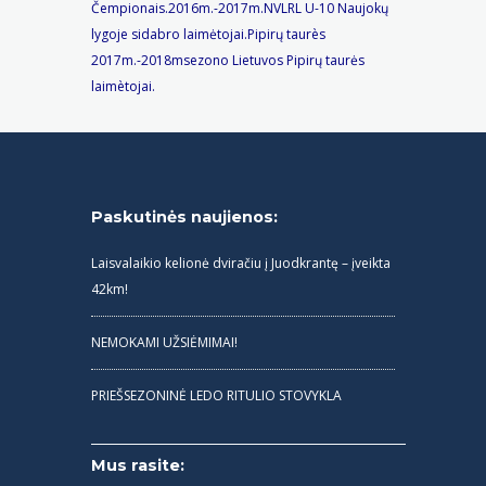
Čempionais.2016m.-2017m.NVLRL U-10 Naujokų
lygoje sidabro laimėtojai.Pipirų taurès
2017m.-2018msezono Lietuvos Pipirų taurės
laimètojai.
Paskutinės naujienos:
Laisvalaikio kelionė dviračiu į Juodkrantę – įveikta
42km!
NEMOKAMI UŽSIĖMIMAI!
PRIEŠSEZONINĖ LEDO RITULIO STOVYKLA
Mus rasite: