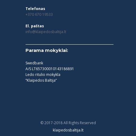
Telefonas
+370 670 19533
El. paštas
info@klaipedosbaltija.lt
Parama mokyklai:
Swedbank
A/S LT657300010143186891
Ledo ritulio mokykla
”Klaipėdos Baltija”
© 2017-2018 All Rights Reserved
klaipedosbaltija.lt