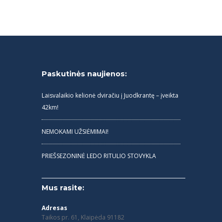
Paskutinės naujienos:
Laisvalaikio kelionė dviračiu į Juodkrantę – įveikta
42km!
NEMOKAMI UŽSIĖMIMAI!
PRIEŠSEZONINĖ LEDO RITULIO STOVYKLA
Mus rasite:
Adresas
Taikos pr. 61, Klaipėda 91182