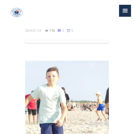
2024-07-23
716
0
0