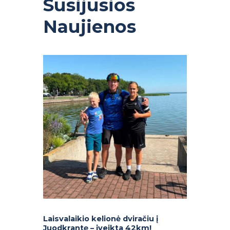
Susijusios
Naujienos
Laisvalaikio kelionė dviračiu į
Juodkrantę – įveikta 42km!