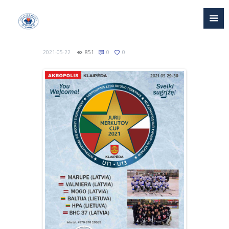
2021-05-22
851
0
0