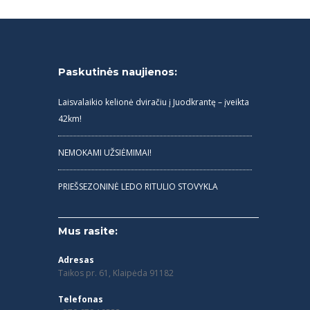
Paskutinės naujienos:
Laisvalaikio kelionė dviračiu į Juodkrantę – įveikta
42km!
NEMOKAMI UŽSIĖMIMAI!
PRIEŠSEZONINĖ LEDO RITULIO STOVYKLA
Mus rasite:
Adresas
Taikos pr. 61, Klaipėda 91182
Telefonas