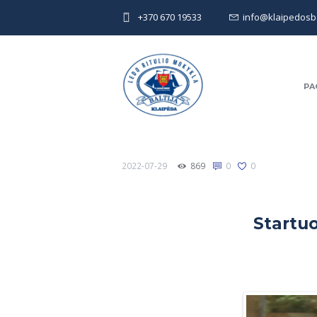
+370 670 19533
info@klaipedosbal
PA
2022-07-29
869
0
0
Startuo