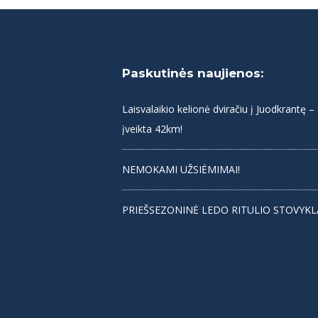
Paskutinės naujienos:
Laisvalaikio kelionė dviračiu į Juodkrantę –
įveikta 42km!
NEMOKAMI UŽSIĖMIMAI!
PRIEŠSEZONINĖ LEDO RITULIO STOVYKL