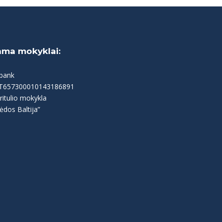
ama mokyklai:
bank
LT657300010143186891
ritulio mokykla
ėdos Baltija”