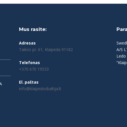
Mus rasite:
Par
Adresas
Swed
Taikos pr. 61, Klaipėda 91182
A/S 
Ledo 
Telefonas
”Klaip
+370 670 19533
El. paštas
A
info@klaipedosbaltija.lt