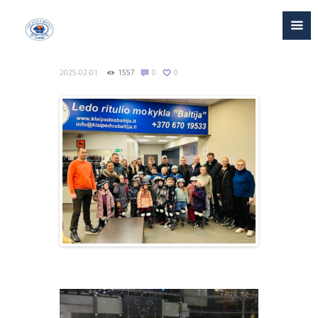
2025-02-01
1557
0
0