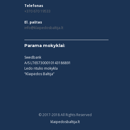
Telefonas
+370 670 19533
El. paštas
info@klaipedosbaltija.lt
Parama mokyklai:
Swedbank
A/S LT657300010143186891
Ledo ritulio mokykla
”Klaipėdos Baltija”
© 2017-2018 All Rights Reserved
klaipedosbaltija.lt