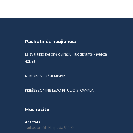
Paskutinės naujienos:
Laisvalaikio kelionė dviračiu į Juodkrantę – įveikta
42km!
NEMOKAMI UŽSIĖMIMAI!
PRIEŠSEZONINĖ LEDO RITULIO STOVYKLA
Mus rasite:
Adresas
Taikos pr. 61, Klaipėda 91182