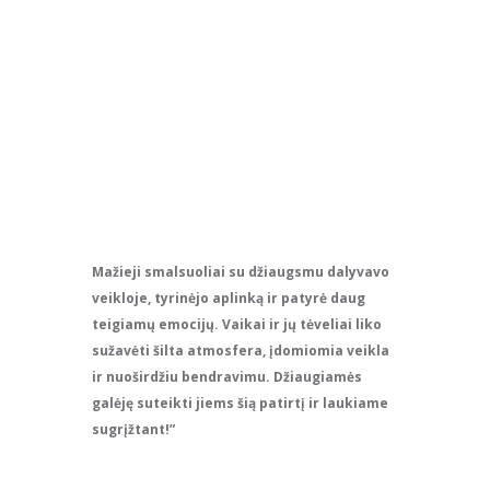
Mažieji smalsuoliai su džiaugsmu dalyvavo
veikloje, tyrinėjo aplinką ir patyrė daug
teigiamų emocijų. Vaikai ir jų tėveliai liko
sužavėti šilta atmosfera, įdomiomia veikla
ir nuoširdžiu bendravimu. Džiaugiamės
galėję suteikti jiems šią patirtį ir laukiame
sugrįžtant!”