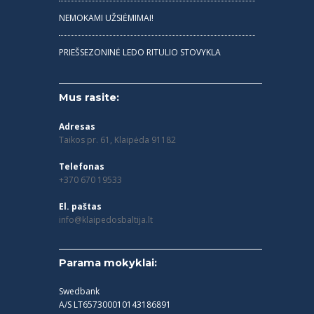
NEMOKAMI UŽSIĖMIMAI!
PRIEŠSEZONINĖ LEDO RITULIO STOVYKLA
Mus rasite:
Adresas
Taikos pr. 61, Klaipėda 91182
Telefonas
+370 670 19533
El. paštas
info@klaipedosbaltija.lt
Parama mokyklai:
Swedbank
A/S LT657300010143186891