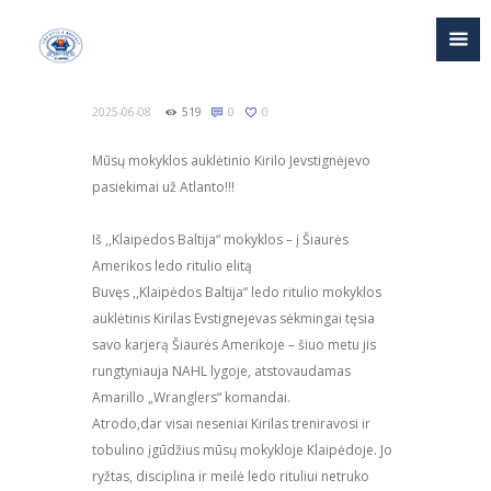
2025-06-08
519
0
0
Mūsų mokyklos auklėtinio Kirilo Jevstignėjevo
pasiekimai už Atlanto!!!
Iš ,,Klaipėdos Baltija“ mokyklos – į Šiaurės
Amerikos ledo ritulio elitą
Buvęs ,,Klaipėdos Baltija“ ledo ritulio mokyklos
auklėtinis Kirilas Evstignejevas sėkmingai tęsia
savo karjerą Šiaurės Amerikoje – šiuo metu jis
rungtyniauja NAHL lygoje, atstovaudamas
Amarillo „Wranglers“ komandai.
Atrodo,dar visai neseniai Kirilas treniravosi ir
tobulino įgūdžius mūsų mokykloje Klaipėdoje. Jo
ryžtas, disciplina ir meilė ledo rituliui netruko