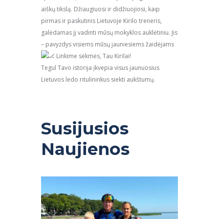
aiškų tikslą. Džiaugiuosi ir didžiuojiosi, kaip
pirmas ir paskutinis Lietuvoje Kirilo treneris,
galėdamas jį vadinti mūsų mokyklos auklėtiniu. Jis
– pavyzdys visiems mūsų jauniesiems žaidėjams
Linkime sėkmės, Tau Kirilai!
Tegul Tavo istorija įkvepia visus jaunuosius
Lietuvos ledo ritulininkus siekti aukštumų.
Susijusios
Naujienos