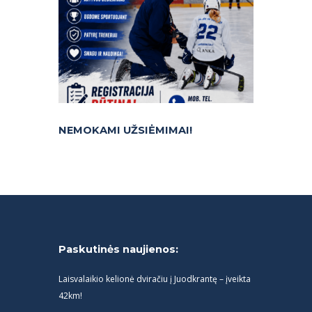
NEMOKAMI UŽSIĖMIMAI!
Paskutinės naujienos:
Laisvalaikio kelionė dviračiu į Juodkrantę – įveikta
42km!