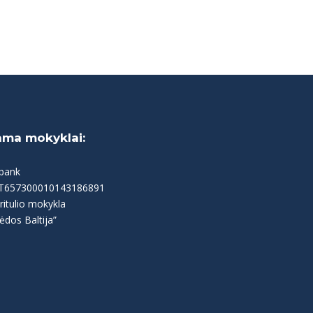
ama mokyklai:
bank
LT657300010143186891
ritulio mokykla
ėdos Baltija”