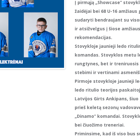
Į pirmąją „Showcase“ stovykl
žaidėjai bei 68 U-16 amžiaus 
sudaryti bendraujant su viso
ir atsižvelgus į šiose amžiau
rekomendacijas.
Stovykloje jaunieji ledo ritul
komandas. Stovyklos metu led
rungtynes, bet ir treniruosis
stebimi ir vertinami asmeniš
Pirmoje stovykloje jaunieji le
ledo ritulio teorijos paskaito
Latvijos Girts Ankipans, šiu
prieš keletą sezonų vadovav
„Dinamo“ komandai. Stovykloj
bei čiuožimo treneriai.
Priminsime, kad iš viso bus 