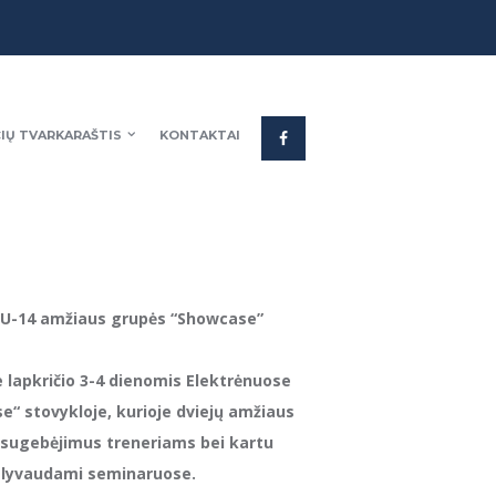
IŲ TVARKARAŠTIS
KONTAKTAI
 į U-14 amžiaus grupės “Showcase”
rie lapkričio 3-4 dienomis Elektrėnuose
e“ stovykloje, kurioje dviejų amžiaus
o sugebėjimus treneriams bei kartu
alyvaudami seminaruose.