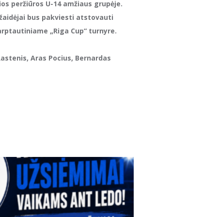
kios peržiūros U-14 amžiaus grupėje.
aidėjai bus pakviesti atstovauti
arptautiniame „Riga Cup“ turnyre.
stenis, Aras Pocius, Bernardas