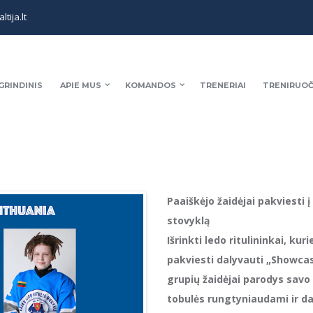
tija.lt
GRINDINIS
APIE MUS
KOMANDOS
TRENERIAI
TRENIRUOČ
Paaiškėjo žaidėjai pakviesti
stovyklą
Išrinkti ledo ritulininkai, ku
pakviesti dalyvauti „Showcas
grupių žaidėjai parodys sav
tobulės rungtyniaudami ir d