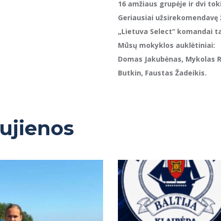
16 amžiaus grupėje ir dvi to
Geriausiai užsirekomendavę ž
„Lietuva Select“ komandai t
Mūsų mokyklos auklėtiniai:
Domas Jakubėnas, Mykolas Ra
Butkin, Faustas Žadeikis.
aujienos