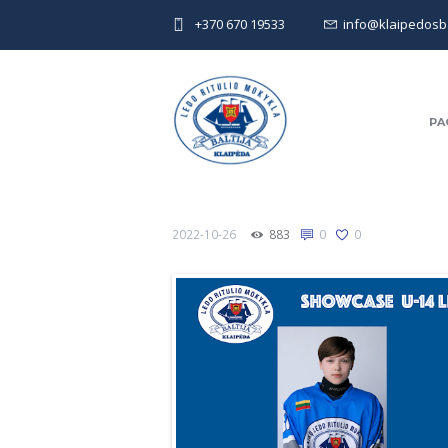
+370 670 19533
info@klaipedosbal
PA
2022-10-26
883
0
0