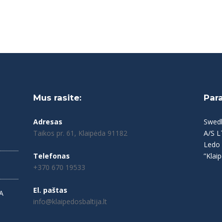
Mus rasite:
Par
Adresas
Swed
Taikos pr. 61, Klaipėda 91182
A/S 
Ledo 
Telefonas
”Klaip
+370 670 19533
El. paštas
A
info@klaipedosbaltija.lt