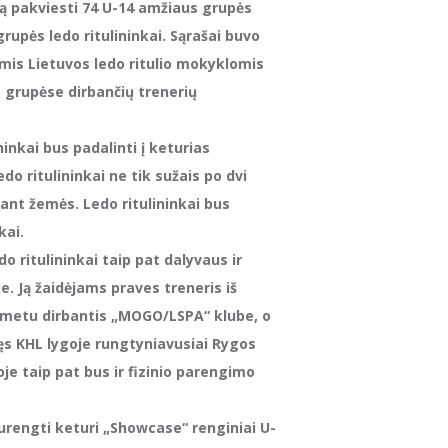
ą pakviesti 74 U-14 amžiaus grupės
grupės ledo ritulininkai. Sąrašai buvo
mis Lietuvos ledo ritulio mokyklomis
s grupėse dirbančių trenerių
ininkai bus padalinti į keturias
o ritulininkai ne tik sužais po dvi
 ant žemės. Ledo ritulininkai bus
kai.
do ritulininkai taip pat dalyvaus ir
je. Ją žaidėjams praves treneris iš
o metu dirbantis „MOGO/LSPA“ klube, o
ęs KHL lygoje rungtyniavusiai Rygos
e taip pat bus ir fizinio parengimo
surengti keturi „Showcase“ renginiai U-