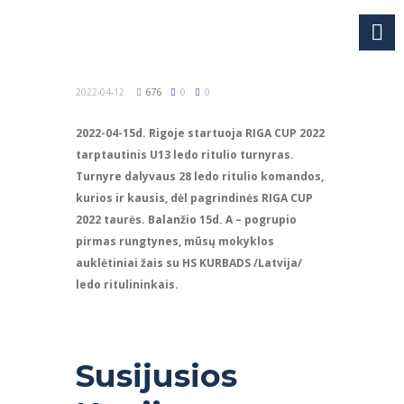
2022-04-12
676
0
0
2022-04-15d. Rigoje startuoja RIGA CUP 2022
tarptautinis U13 ledo ritulio turnyras.
Turnyre dalyvaus 28 ledo ritulio komandos,
kurios ir kausis, dėl pagrindinės RIGA CUP
2022 taurės. Balanžio 15d. A – pogrupio
pirmas rungtynes, mūsų mokyklos
auklėtiniai žais su HS KURBADS /Latvija/
ledo ritulininkais.
Susijusios