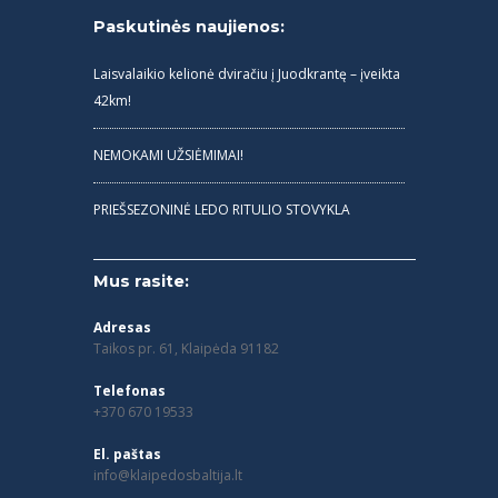
Paskutinės naujienos:
Laisvalaikio kelionė dviračiu į Juodkrantę – įveikta
42km!
NEMOKAMI UŽSIĖMIMAI!
PRIEŠSEZONINĖ LEDO RITULIO STOVYKLA
Mus rasite:
Adresas
Taikos pr. 61, Klaipėda 91182
Telefonas
+370 670 19533
El. paštas
info@klaipedosbaltija.lt