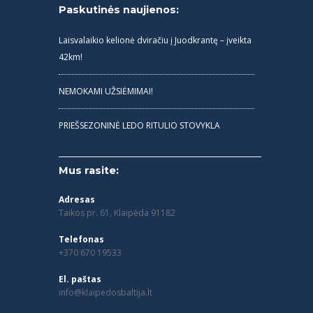
Paskutinės naujienos:
Laisvalaikio kelionė dviračiu į Juodkrantę – įveikta
42km!
NEMOKAMI UŽSIĖMIMAI!
PRIEŠSEZONINĖ LEDO RITULIO STOVYKLA
Mus rasite:
Adresas
Taikos pr. 61, Klaipėda 91182
Telefonas
+370 670 19533
El. paštas
info@klaipedosbaltija.lt