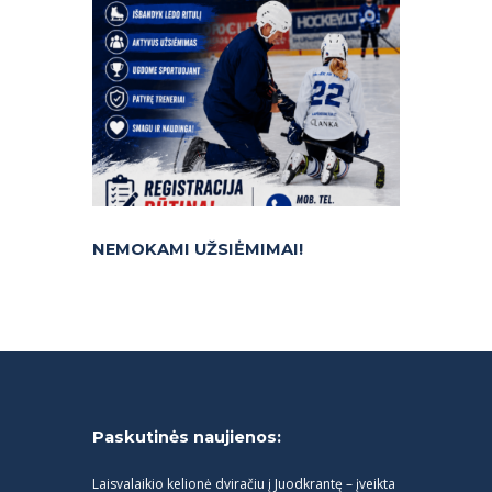
NEMOKAMI UŽSIĖMIMAI!
Paskutinės naujienos:
Laisvalaikio kelionė dviračiu į Juodkrantę – įveikta