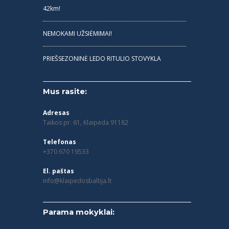
42km!
NEMOKAMI UŽSIĖMIMAI!
PRIEŠSEZONINĖ LEDO RITULIO STOVYKLA
Mus rasite:
Adresas
Taikos pr. 61, Klaipėda 91182
Telefonas
+370 670 19533
El. paštas
info@klaipedosbaltija.lt
Parama mokyklai: