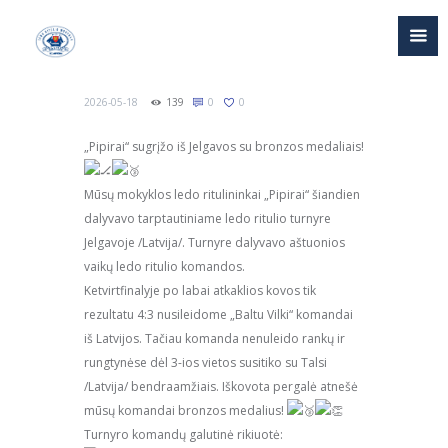
2026-05-18
139
0
0
„Pipirai“ sugrįžo iš Jelgavos su bronzos medaliais!
Mūsų mokyklos ledo ritulininkai „Pipirai“ šiandien
dalyvavo tarptautiniame ledo ritulio turnyre
Jelgavoje /Latvija/. Turnyre dalyvavo aštuonios
vaikų ledo ritulio komandos.
Ketvirtfinalyje po labai atkaklios kovos tik
rezultatu 4:3 nusileidome „Baltu Vilki“ komandai
iš Latvijos. Tačiau komanda nenuleido rankų ir
rungtynėse dėl 3-ios vietos susitiko su Talsi
/Latvija/ bendraamžiais. Iškovota pergalė atnešė
mūsų komandai bronzos medalius!
Turnyro komandų galutinė rikiuotė: