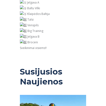
Jelgava A
Baltu Vilki
Klaipėdos Baltija
Talsi
Venspils
Big Training
Jelgava B
Broceni
Sveikinimai visiems!!
Susijusios
Naujienos