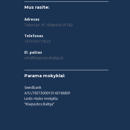
Mus rasite:
Adresas
Taikos pr. 61, Klaipėda 91182
Telefonas
+370 670 19533
El. paštas
info@klaipedosbaltija.lt
Parama mokyklai:
Swedbank
A/S LT657300010143186891
Ledo ritulio mokykla
”Klaipėdos Baltija”