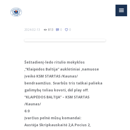
2024-02-13
813
0
0
Šeštadienį-ledo ritulio mokyklos
,“Klaipėdos Baltija” auklėtiniai ,namuose
įveikė KSM STARTAS /Kaunas/
bendraamžius. Svarbūs tris taškai palieka
galimybę toliau kovoti, dėl play off.
“KLAIPĖDOS BALTIJA” – KSM STARTAS
/Kaunas/
6:0
Įvarčius pelnė mūsų komandai:
Austėja Skripkauskaitė 2,A.Pocius 2,