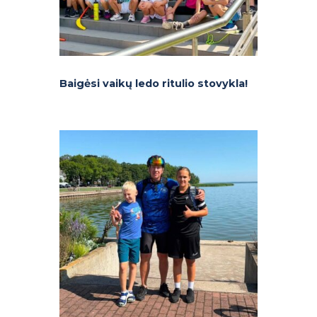
Baigėsi vaikų ledo ritulio stovykla!