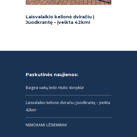
Laisvalaikio kelionė dviračiu į
Juodkrantę – įveikta 42km!
Paskutinės naujienos:
Baigėsi vaikų ledo ritulio stovykla!
Laisvalaikio kelionė dviračiu į Juodkrantę – įveikta
42km!
NEMOKAMI UŽSIĖMIMAI!