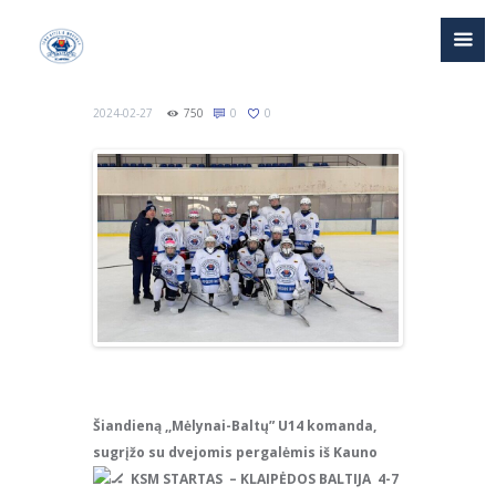
2024-02-27
750
0
0
Šiandieną ,,Mėlynai-Baltų” U14 komanda,
sugrįžo su dvejomis pergalėmis iš Kauno
KSM STARTAS – KLAIPĖDOS BALTIJA 4-7