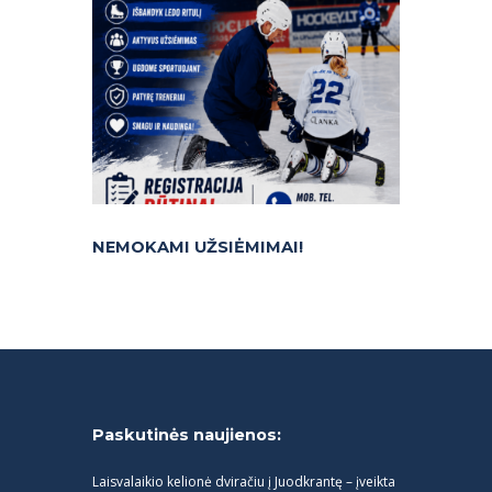
NEMOKAMI UŽSIĖMIMAI!
Paskutinės naujienos:
Laisvalaikio kelionė dviračiu į Juodkrantę – įveikta