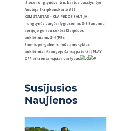
Šiose rungtynėse tris kartus pasižymėjo
Austėja Skripkauskaitė #55
KSM STARTAS – KLAIPĖDOS BALTIJA
rungtynės baigėsi lygiosiomis 3-3 Baudinių
serijoje geriau sekėsi Klaipėdos
auklėtiniams 3-4 (PB).
Šiomis pergalėmis, mūsų mokyklos
auklėtiniai išsaugojo šansą patekti į PLAY
OFF atkrentamąsias varžybas
Susijusios
Naujienos