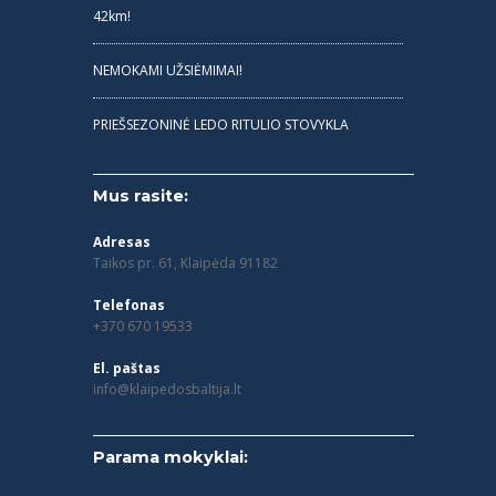
42km!
NEMOKAMI UŽSIĖMIMAI!
PRIEŠSEZONINĖ LEDO RITULIO STOVYKLA
Mus rasite:
Adresas
Taikos pr. 61, Klaipėda 91182
Telefonas
+370 670 19533
El. paštas
info@klaipedosbaltija.lt
Parama mokyklai: