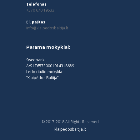
Telefonas
+370 670 19533
El. paštas
info@klaipedosbaltija.lt
Parama mokyklai:
Swedbank
A/S LT657300010143186891
Ledo ritulio mokykla
”Klaipėdos Baltija”
© 2017-2018 All Rights Reserved
klaipedosbaltija.lt