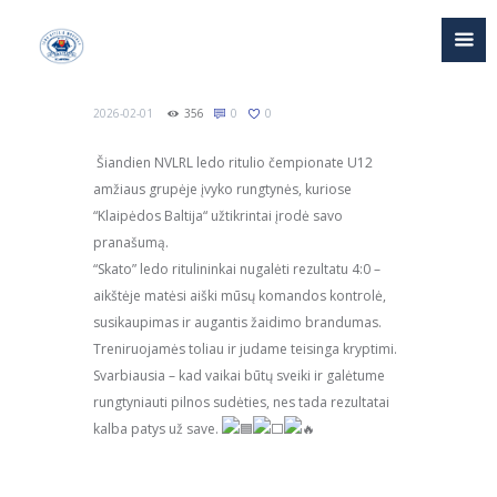
2026-02-01
356
0
0
Šiandien NVLRL ledo ritulio čempionate U12
amžiaus grupėje įvyko rungtynės, kuriose
“Klaipėdos Baltija“ užtikrintai įrodė savo
pranašumą.
“Skato” ledo ritulininkai nugalėti rezultatu 4:0 –
aikštėje matėsi aiški mūsų komandos kontrolė,
susikaupimas ir augantis žaidimo brandumas.
Treniruojamės toliau ir judame teisinga kryptimi.
Svarbiausia – kad vaikai būtų sveiki ir galėtume
rungtyniauti pilnos sudėties, nes tada rezultatai
kalba patys už save.