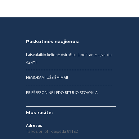
Paskutinės naujienos:
Laisvalaikio kelionė dviračiu į Juodkrantę – įveikta
42km!
NEMOKAMI UŽSIĖMIMAI!
PRIEŠSEZONINĖ LEDO RITULIO STOVYKLA
Mus rasite:
Adresas
Taikos pr. 61, Klaipėda 91182