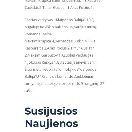
Maksim Krupica 3,Bernardas Butkin 3,Faustas
Žadeikis 2,Timur Gusiatin 1,Aras Pocius 1.
Trečias varžybas -“Klaipėdos Baltija”-19:0,
nugalėjo Rokiškio auklėtinius.Įvarčius mūsų
komandai pelnė:
Maksim Krupica 4,Bernardas Butkin 4,Pijus
Kasparaitis 3,Aras Pocius 2,Timur Gusiatin
2,Maksim Garbuzov 1,Ąžuolas Vaidaugas
1,Jokūbas Rūškys 1.Gytautas Jasinevičius 1.
Šiuo metu, ledo ritulio mokyklos”Klaipėdos
Baltija”U-10(antros komandos)auklėtiniai,
turnyrinėje lentelėje stovi pirmi.Iš 9 rungynių -27
taškai
Susijusios
Naujienos