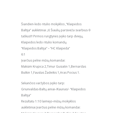
Šiandien-ledo ritulio mokyklos ,“Klaipėdos
Baltija” auklėtiniai ,iš Šiaulių parsiveža svarbius-9
taškus!!! Pirmos rungtynės įvyko tarp dviejų,
Klaipėdos ledo ritulio komandų.
“Klaipėdos Baltija” – “HC Klaipėda”
6:1
Įvarčius pelnė mūsų komandai:
Maksim Krupica 2,Timur Gusiatin 1,Bernardas
Butkin 1,Faustas Žadeikis 1,Aras Pocius 1.
Sekančios varžybos įvyko tarp:
Griunvaldas-Baltų ainiai-/Kaunas/- “Klaipėdos
Baltija”
Rezultatu 1:10 laimėjo-mūsų mokyklos
auklėtiniai.Įvarčius pelnė mūsų komandai: