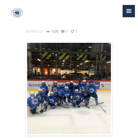
2019-01-12
1330
0
0