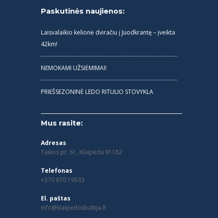
Paskutinės naujienos:
Laisvalaikio kelionė dviračiu į Juodkrantę – įveikta
42km!
NEMOKAMI UŽSIĖMIMAI!
PRIEŠSEZONINĖ LEDO RITULIO STOVYKLA
Mus rasite:
Adresas
Taikos pr. 61, Klaipėda 91182
Telefonas
+370 670 19533
El. paštas
info@klaipedosbaltija.lt