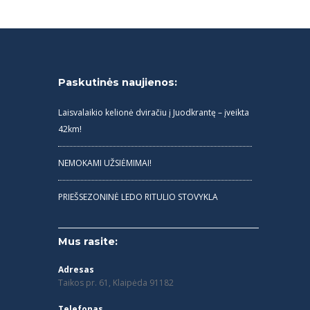
Paskutinės naujienos:
Laisvalaikio kelionė dviračiu į Juodkrantę – įveikta
42km!
NEMOKAMI UŽSIĖMIMAI!
PRIEŠSEZONINĖ LEDO RITULIO STOVYKLA
Mus rasite:
Adresas
Taikos pr. 61, Klaipėda 91182
Telefonas