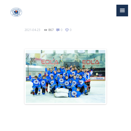
2021-04-23
867
0
0