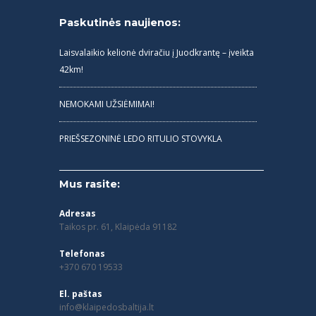
Paskutinės naujienos:
Laisvalaikio kelionė dviračiu į Juodkrantę – įveikta
42km!
NEMOKAMI UŽSIĖMIMAI!
PRIEŠSEZONINĖ LEDO RITULIO STOVYKLA
Mus rasite:
Adresas
Taikos pr. 61, Klaipėda 91182
Telefonas
+370 670 19533
El. paštas
info@klaipedosbaltija.lt