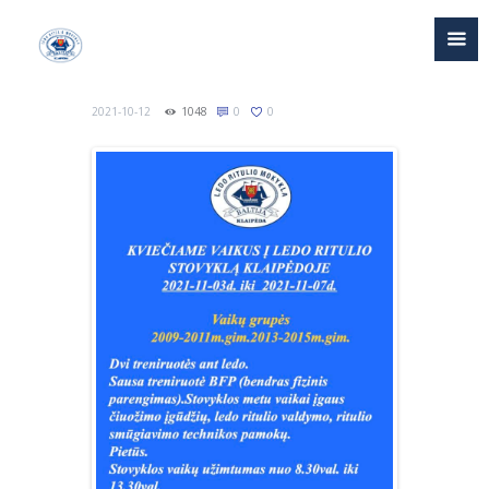
2021-10-12
1048
0
0