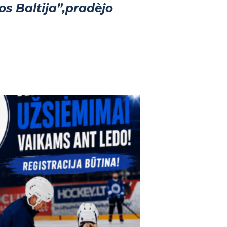
s Baltija”,pradèjo