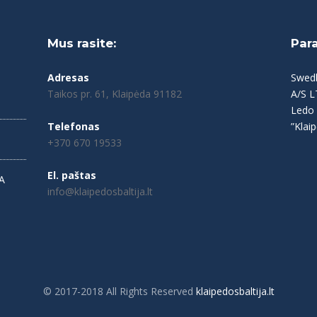
Mus rasite:
Par
Adresas
Swed
Taikos pr. 61, Klaipėda 91182
A/S 
Ledo 
Telefonas
”Klaip
+370 670 19533
El. paštas
A
info@klaipedosbaltija.lt
© 2017-2018 All Rights Reserved
klaipedosbaltija.lt