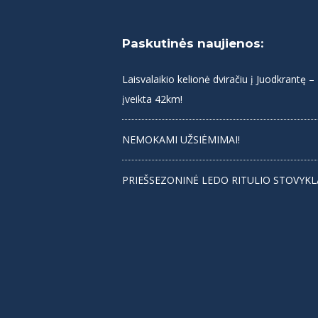
Paskutinės naujienos:
Laisvalaikio kelionė dviračiu į Juodkrantę –
įveikta 42km!
NEMOKAMI UŽSIĖMIMAI!
PRIEŠSEZONINĖ LEDO RITULIO STOVYKL