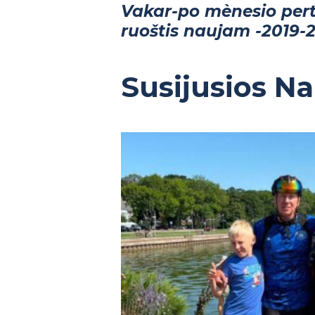
Vakar-po mènesio pertr
ruoštis naujam -2019-
Susijusios N