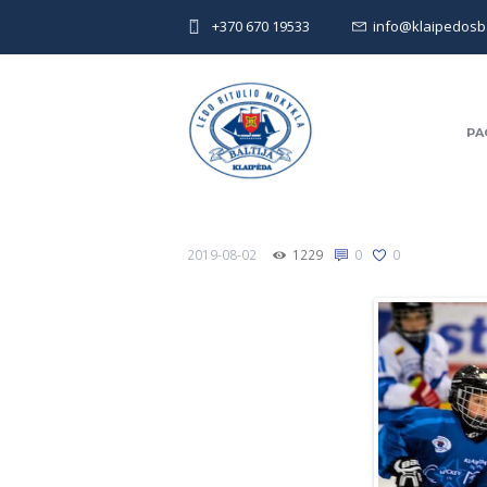
+370 670 19533
info@klaipedosbal
PA
2019-08-02
1229
0
0