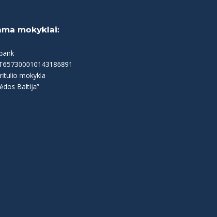
ama mokyklai:
bank
LT657300010143186891
ritulio mokykla
ėdos Baltija”