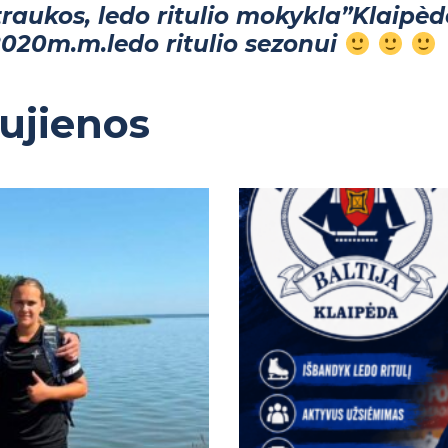
aukos, ledo ritulio mokykla”Klaipèdo
2020m.m.ledo ritulio sezonui
aujienos