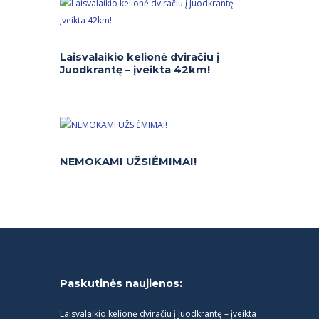
Laisvalaikio kelionė dviračiu į
Juodkrantę – įveikta 42km!
NEMOKAMI UŽSIĖMIMAI!
Paskutinės naujienos:
Laisvalaikio kelionė dviračiu į Juodkrantę – įveikta