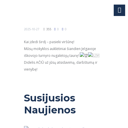
2025-10-27
355
0
0
Kai įdedi širdį – pasieki viršūnę!
Mūsų mokyklos auklėtiniai šiandien Jelgavoje
iškovojo turnyro nugalėtojų taurę!
Didelis AČIŪ už jūsų atsidavimą, darbštumą ir
vienybę!
Susijusios
Naujienos