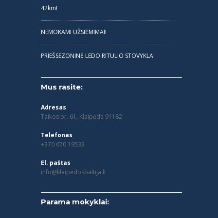
42km!
NEMOKAMI UŽSIĖMIMAI!
PRIEŠSEZONINĖ LEDO RITULIO STOVYKLA
Mus rasite:
Adresas
Taikos pr. 61, Klaipėda 91182
Telefonas
+370 670 19533
El. paštas
info@klaipedosbaltija.lt
Parama mokyklai: