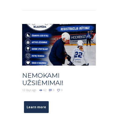
NEMOKAMI
UŽSIĖMIMAI!
12 days ago
62
0
0
Learn more