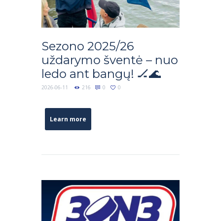
Sezono 2025/26
uždarymo šventė – nuo
ledo ant bangų! 🏒🌊
2026-06-11
216
0
0
Learn more