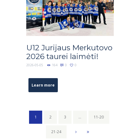
U12 Jurijaus Merkutovo
2026 taurei laimėti!
2026-05-05
164
0
0
Learn more
1
2
3
…
11-20
21-24