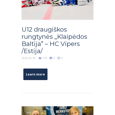
U12 draugiškos
rungtynės ,,Klaipėdos
Baltija” – HC Vipers
/Estija/
2026-05-18
139
0
0
Learn more