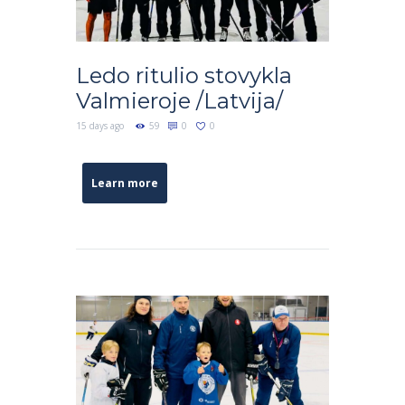
Ledo ritulio stovykla
Valmieroje /Latvija/
15 days ago
59
0
0
Learn more