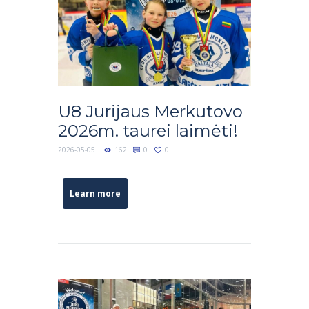
U8 Jurijaus Merkutovo
2026m. taurei laimėti!
2026-05-05
162
0
0
Learn more