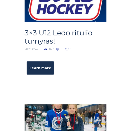
3×3 U12 Ledo ritulio
turnyras!
2026-05-23
167
0
0
Learn more