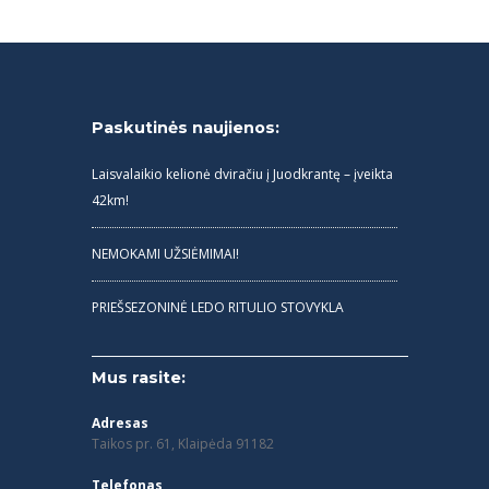
Paskutinės naujienos:
Laisvalaikio kelionė dviračiu į Juodkrantę – įveikta
42km!
NEMOKAMI UŽSIĖMIMAI!
PRIEŠSEZONINĖ LEDO RITULIO STOVYKLA
Mus rasite:
Adresas
Taikos pr. 61, Klaipėda 91182
Telefonas