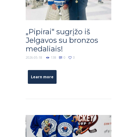
„Pipirai“ sugrįžo iš
Jelgavos su bronzos
medaliais!
2026-05-18
138
0
0
Learn more