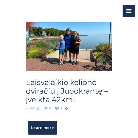
Laisvalaikio kelionė
dviračiu į Juodkrantę –
įveikta 42km!
7 days ago
41
0
0
Learn more