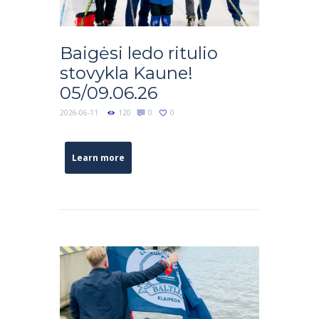
Baigėsi ledo ritulio
stovykla Kaune!
05/09.06.26
2026-06-11
120
0
0
Learn more