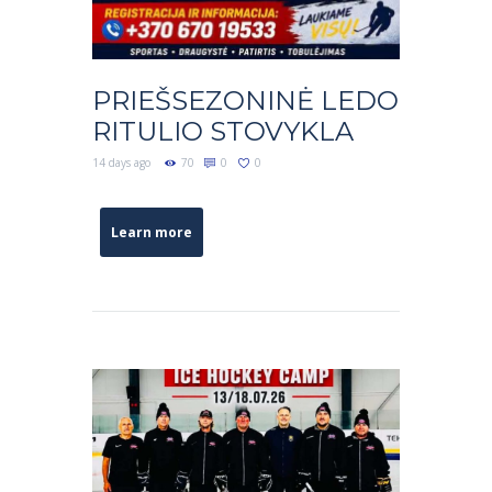
PRIEŠSEZONINĖ LEDO
RITULIO STOVYKLA
14 days ago
70
0
0
Learn more