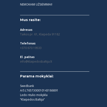
NEMOKAMI UŽSIĖMIMAI!
Mus rasite:
Adresas
Taikos pr. 61, Klaipėda 91182
Telefonas
+370 670 19533
El. paštas
info@klaipedosbaltija.lt
Parama mokyklai:
Swedbank
A/S LT657300010143186891
Ledo ritulio mokykla
”Klaipėdos Baltija”