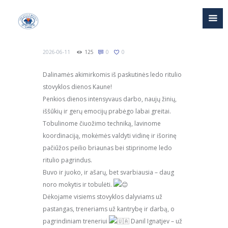
2026-06-11
125
0
0
Dalinamės akimirkomis iš paskutinės ledo ritulio
stovyklos dienos Kaune!
Penkios dienos intensyvaus darbo, naujų žinių,
iššūkių ir gerų emocijų prabėgo labai greitai.
Tobulinome čiuožimo techniką, lavinome
koordinaciją, mokėmės valdyti vidinę ir išorinę
pačiūžos peilio briaunas bei stiprinome ledo
ritulio pagrindus.
Buvo ir juoko, ir ašarų, bet svarbiausia – daug
noro mokytis ir tobulėti.
Dėkojame visiems stovyklos dalyviams už
pastangas, treneriams už kantrybę ir darbą, o
pagrindiniam treneriui
Danil Ignatjev – už