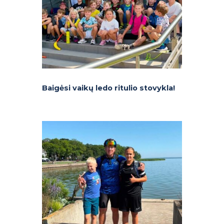
Baigėsi vaikų ledo ritulio stovykla!