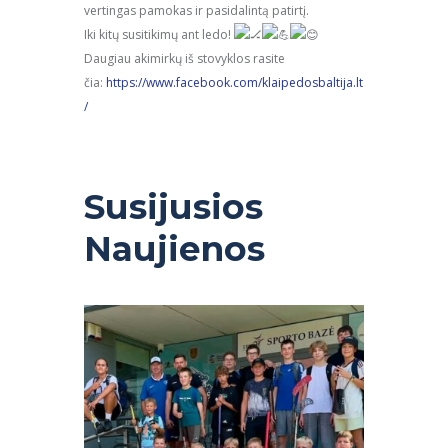
vertingas pamokas ir pasidalintą patirtį.
Iki kitų susitikimų ant ledo!
Daugiau akimirkų iš stovyklos rasite
čia:
https://www.facebook.com/klaipedosbaltija.lt
/
Susijusios
Naujienos