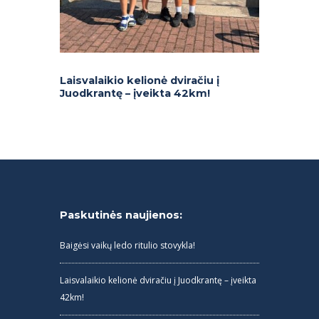
Laisvalaikio kelionė dviračiu į
Juodkrantę – įveikta 42km!
Paskutinės naujienos:
Baigėsi vaikų ledo ritulio stovykla!
Laisvalaikio kelionė dviračiu į Juodkrantę – įveikta
42km!