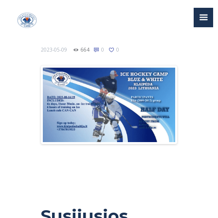
2023-05-09
664
0
0
Susijusios