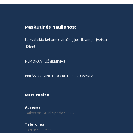
Paskutinės naujienos:
Laisvalaikio kelionė dviračiu į Juodkrantę – įveikta
42km!
NEMOKAMI UŽSIĖMIMAI!
PRIEŠSEZONINĖ LEDO RITULIO STOVYKLA
Mus rasite:
Adresas
Taikos pr. 61, Klaipėda 91182
Telefonas
+370 670 19533