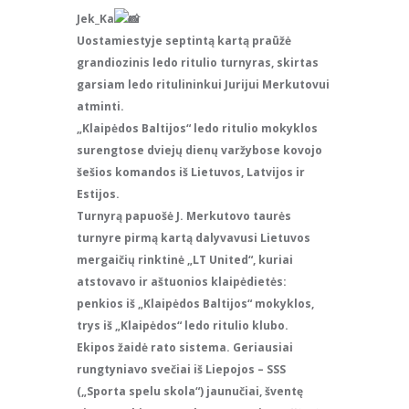
Jek_Ka
Uostamiestyje septintą kartą praūžė
grandiozinis ledo ritulio turnyras, skirtas
garsiam ledo ritulininkui Jurijui Merkutovui
atminti.
„Klaipėdos Baltijos“ ledo ritulio mokyklos
surengtose dviejų dienų varžybose kovojo
šešios komandos iš Lietuvos, Latvijos ir
Estijos.
Turnyrą papuošė J. Merkutovo taurės
turnyre pirmą kartą dalyvavusi Lietuvos
mergaičių rinktinė „LT United“, kuriai
atstovavo ir aštuonios klaipėdietės:
penkios iš „Klaipėdos Baltijos“ mokyklos,
trys iš „Klaipėdos“ ledo ritulio klubo.
Ekipos žaidė rato sistema. Geriausiai
rungtyniavo svečiai iš Liepojos – SSS
(„Sporta spelu skola“) jaunučiai, šventę