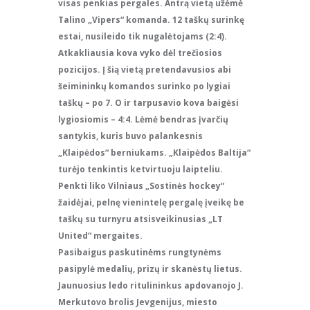
visas penkias pergales. Antrą vietą užėmė
Talino „Vipers“ komanda. 12 taškų surinkę
estai, nusileido tik nugalėtojams (2:4).
Atkakliausia kova vyko dėl trečiosios
pozicijos. Į šią vietą pretendavusios abi
šeimininkų komandos surinko po lygiai
taškų – po 7. O ir tarpusavio kova baigėsi
lygiosiomis – 4:4. Lėmė bendras įvarčių
santykis, kuris buvo palankesnis
„Klaipėdos“ berniukams. „Klaipėdos Baltija“
turėjo tenkintis ketvirtuoju laipteliu.
Penkti liko Vilniaus „Sostinės hockey“
žaidėjai, pelnę vienintelę pergalę įveikę be
taškų su turnyru atsisveikinusias „LT
United“ mergaites.
Pasibaigus paskutinėms rungtynėms
pasipylė medalių, prizų ir skanėstų lietus.
Jaunuosius ledo ritulininkus apdovanojo J.
Merkutovo brolis Jevgenijus, miesto