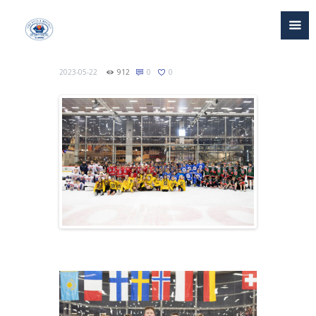
2023-05-22
912
0
0