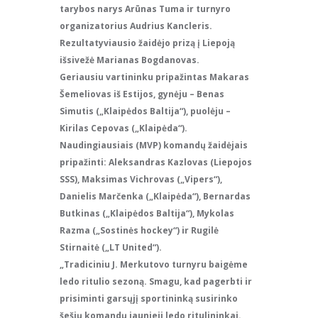
tarybos narys Arūnas Tuma ir turnyro
organizatorius Audrius Kancleris.
Rezultatyviausio žaidėjo prizą į Liepoją
išsivežė Marianas Bogdanovas.
Geriausiu vartininku pripažintas Makaras
Šemeliovas iš Estijos, gynėju – Benas
Simutis („Klaipėdos Baltija“), puolėju –
Kirilas Cepovas („Klaipėda“).
Naudingiausiais (MVP) komandų žaidėjais
pripažinti: Aleksandras Kazlovas (Liepojos
SSS), Maksimas Vichrovas („Vipers“),
Danielis Marčenka („Klaipėda“), Bernardas
Butkinas („Klaipėdos Baltija“), Mykolas
Razma („Sostinės hockey“) ir Rugilė
Stirnaitė („LT United“).
„Tradiciniu J. Merkutovo turnyru baigėme
ledo ritulio sezoną. Smagu, kad pagerbti ir
prisiminti garsųjį sportininką susirinko
šešių komandų jaunieji ledo ritulininkai.