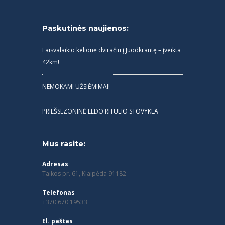
Paskutinės naujienos:
Laisvalaikio kelionė dviračiu į Juodkrantę – įveikta
42km!
NEMOKAMI UŽSIĖMIMAI!
PRIEŠSEZONINĖ LEDO RITULIO STOVYKLA
Mus rasite:
Adresas
Taikos pr. 61, Klaipėda 91182
Telefonas
+370 670 19533
El. paštas