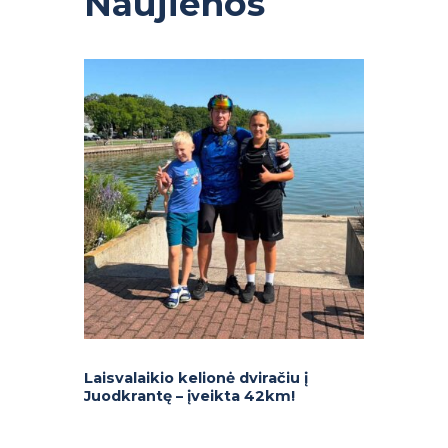
Naujienos
Laisvalaikio kelionė dviračiu į
Juodkrantę – įveikta 42km!