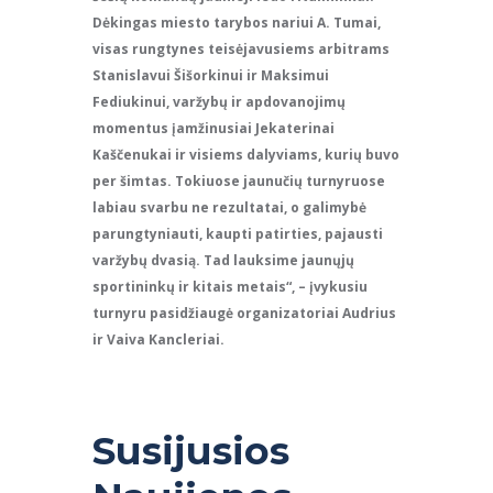
Dėkingas miesto tarybos nariui A. Tumai,
visas rungtynes teisėjavusiems arbitrams
Stanislavui Šišorkinui ir Maksimui
Fediukinui, varžybų ir apdovanojimų
momentus įamžinusiai Jekaterinai
Kaščenukai ir visiems dalyviams, kurių buvo
per šimtas. Tokiuose jaunučių turnyruose
labiau svarbu ne rezultatai, o galimybė
parungtyniauti, kaupti patirties, pajausti
varžybų dvasią. Tad lauksime jaunųjų
sportininkų ir kitais metais“, – įvykusiu
turnyru pasidžiaugė organizatoriai Audrius
ir Vaiva Kancleriai.
Susijusios