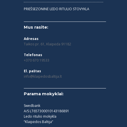
PRIEŠSEZONINĖ LEDO RITULIO STOVYKLA
Mus rasite:
Adresas
Taikos pr. 61, Klaipėda 91182
Telefonas
+370 670 19533
El. paštas
info@klaipedosbaltija.lt
Parama mokyklai:
Swedbank
A/S LT657300010143186891
Ledo ritulio mokykla
”Klaipėdos Baltija”