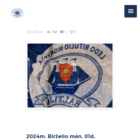
2024-05-20
760
0
0
2024m. Birželio mėn. 01d.