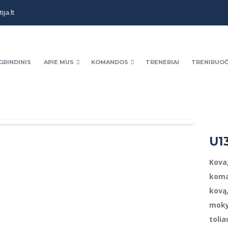
ja.lt
GRINDINIS
APIE MUS
KOMANDOS
TRENERIAI
TRENIRUOČ
U13
Kova,
koma
kovą,
mokyk
tolia