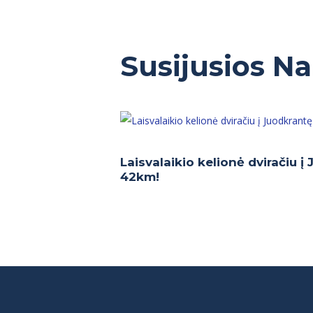
Susijusios N
Laisvalaikio kelionė dviračiu į
42km!