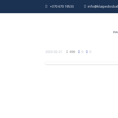
+370 670 19533
info@klaipedosbalti
PA
2023-02-21
696
0
0