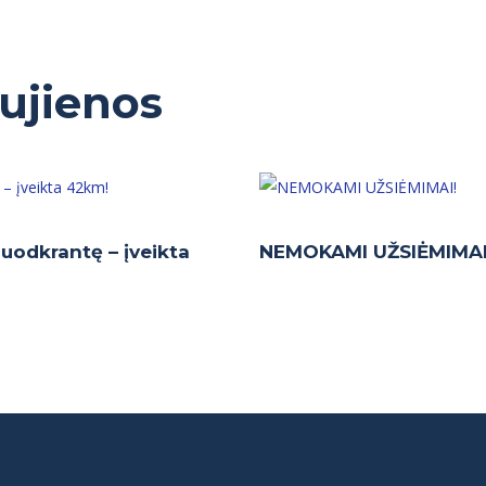
aujienos
 Juodkrantę – įveikta
NEMOKAMI UŽSIĖMIMAI