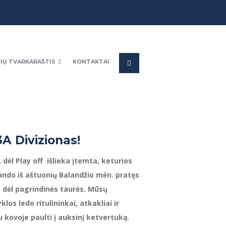
IŲ TVARKARAŠTIS
KONTAKTAI
A Divizionas!
 dėl Play off išlieka įtemta, keturios
ndo iš aštuonių Balandžio mėn. pratęs
 dėl pagrindinės taurės. Mūsų
los ledo ritulininkai, atkakliai ir
u kovoje paulti į auksinį ketvertuką.