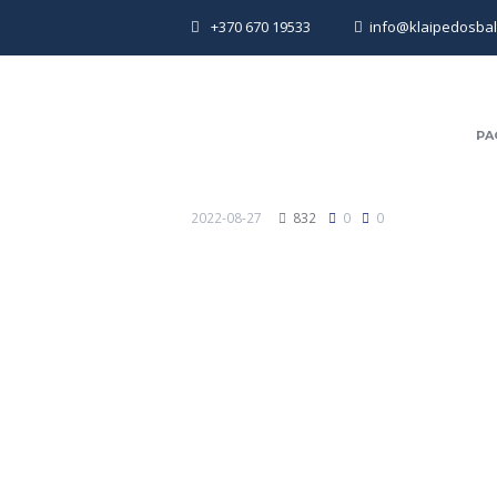
+370 670 19533
info@klaipedosbalti
PA
2022-08-27
832
0
0