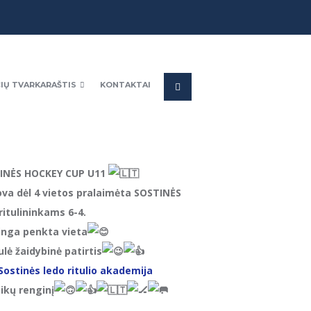
IŲ TVARKARAŠTIS
KONTAKTAI
INĖS HOCKEY CUP U11
va dėl 4 vietos pralaimėta SOSTINĖS
ritulininkams 6-4.
inga penkta vieta
ulė žaidybinė patirtis
Sostinės ledo ritulio akademija
ikų renginį