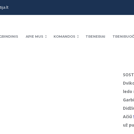
ja.lt
GRINDINIS
APIE MUS
KOMANDOS
TRENERIAI
TRENIRUOČ
SOST
Dviko
ledo 
Garb
Didži
Ačiū
už pu