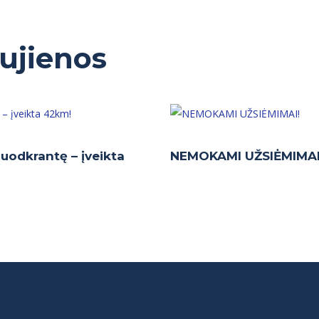
aujienos
 Juodkrantę – įveikta
NEMOKAMI UŽSIĖMIMAI