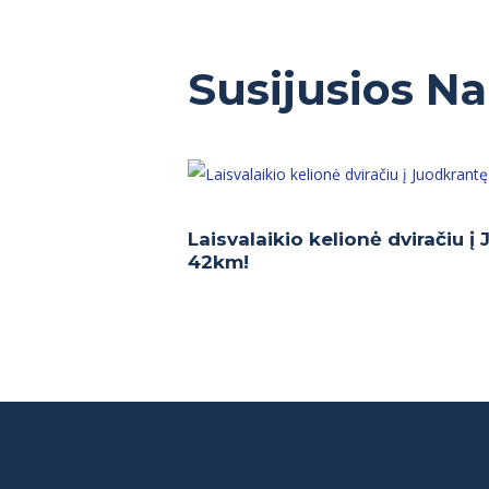
Susijusios N
Laisvalaikio kelionė dviračiu į
42km!