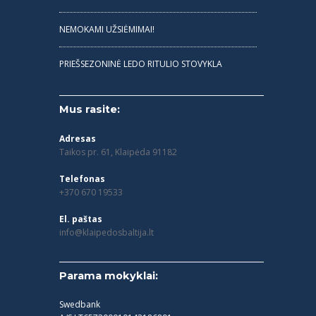
NEMOKAMI UŽSIĖMIMAI!
PRIEŠSEZONINĖ LEDO RITULIO STOVYKLA
Mus rasite:
Adresas
Taikos pr. 61, Klaipėda 91182
Telefonas
+370 670 19533
El. paštas
info@klaipedosbaltija.lt
Parama mokyklai:
Swedbank