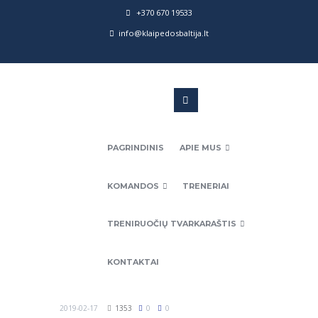
+370 670 19533
info@klaipedosbaltija.lt
PAGRINDINIS
APIE MUS
KOMANDOS
TRENERIAI
TRENIRUOČIŲ TVARKARAŠTIS
KONTAKTAI
2019-02-17
1353
0
0