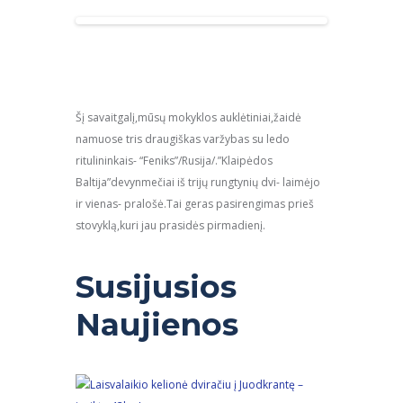
Šį savaitgalį,mūsų mokyklos auklėtiniai,žaidė
namuose tris draugiškas varžybas su ledo
ritulininkais- “Feniks”/Rusija/.”Klaipėdos
Baltija”devynmečiai iš trijų rungtynių dvi- laimėjo
ir vienas- pralošė.Tai geras pasirengimas prieš
stovyklą,kuri jau prasidės pirmadienį.
Susijusios
Naujienos