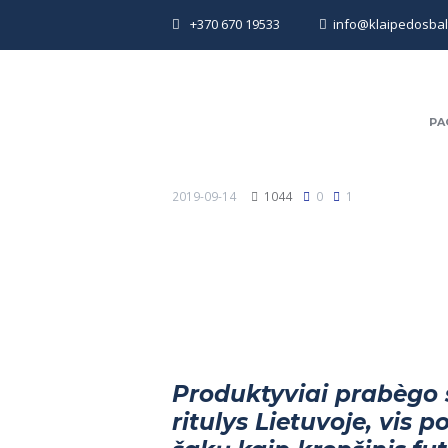
+370 670 19533
info@klaipedosbalti
PA
2019-09-14
1044
0
1
Produktyviai prabègo s
ritulys Lietuvoje, vis 