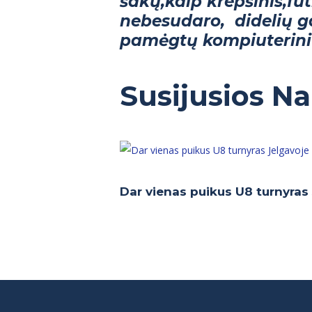
šakų,kaip krepšinis,fu
nebesudaro, didelių g
pamėgtų kompiuterinių
Susijusios N
Dar vienas puikus U8 turnyras J