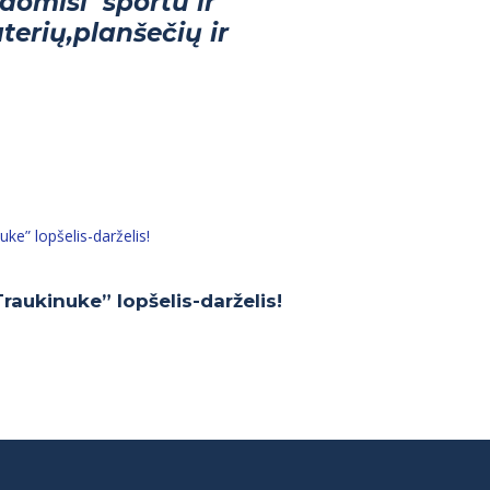
domisi sportu ir
erių,planšečių ir
raukinuke” lopšelis-darželis!