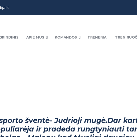
ja.lt
GRINDINIS
APIE MUS
KOMANDOS
TRENERIAI
TRENIRUOČ
porto šventè- Judrioji mugè.Dar kar
populiarėja ir pradeda rungtyniauti ta