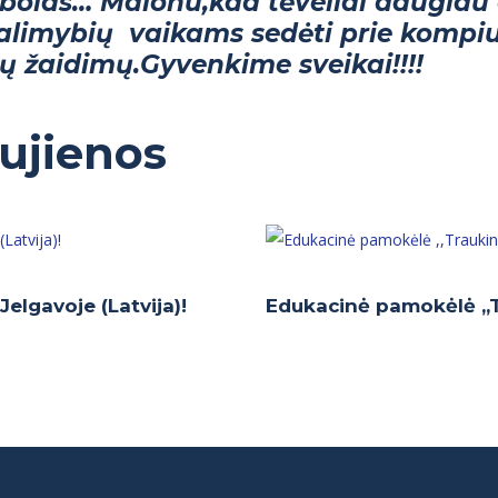
tbolas… Malonu,kad tėveliai daugiau 
alimybių vaikams sedėti prie kompiut
 žaidimų.Gyvenkime sveikai!!!!
aujienos
elgavoje (Latvija)!
Edukacinė pamokėlė ,,T