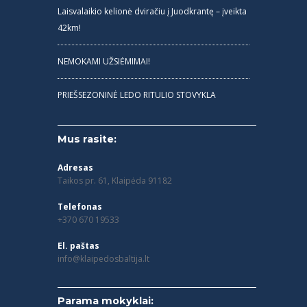
Laisvalaikio kelionė dviračiu į Juodkrantę – įveikta
42km!
NEMOKAMI UŽSIĖMIMAI!
PRIEŠSEZONINĖ LEDO RITULIO STOVYKLA
Mus rasite:
Adresas
Taikos pr. 61, Klaipėda 91182
Telefonas
+370 670 19533
El. paštas
info@klaipedosbaltija.lt
Parama mokyklai: