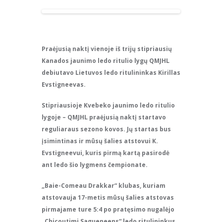
Praėjusią naktį vienoje iš trijų stipriausių
Kanados jaunimo ledo ritulio lygų QMJHL
debiutavo Lietuvos ledo ritulininkas Kirillas
Evstigneevas.
Stipriausioje Kvebeko jaunimo ledo ritulio
lygoje – QMJHL praėjusią naktį startavo
reguliaraus sezono kovos. Jų startas bus
įsimintinas ir mūsų šalies atstovui K.
Evstigneevui, kuris pirmą kartą pasirodė
ant ledo šio lygmens čempionate.
„Baie-Comeau Drakkar“ klubas, kuriam
atstovauja 17-metis mūsų šalies atstovas
pirmajame ture 5:4 po pratęsimo nugalėjo
„Chicoutimi Sagueneens“ ledo ritulininkus.