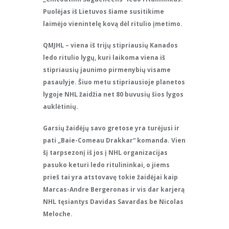
Puolėjas iš Lietuvos šiame susitikime
laimėjo vienintelę kovą dėl ritulio įmetimo.
QMJHL – viena iš trijų stipriausių Kanados
ledo ritulio lygų, kuri laikoma viena iš
stipriausių jaunimo pirmenybių visame
pasaulyje. Šiuo metu stipriausioje planetos
lygoje NHL žaidžia net 80 buvusių šios lygos
auklėtinių.
Garsių žaidėjų savo gretose yra turėjusi ir
pati „Baie-Comeau Drakkar“ komanda. Vien
šį tarpsezonį iš jos į NHL organizacijas
pasuko keturi ledo ritulininkai, o jiems
prieš tai yra atstovavę tokie žaidėjai kaip
Marcas-Andre Bergeronas ir vis dar karjerą
NHL tęsiantys Davidas Savardas be Nicolas
Meloche.