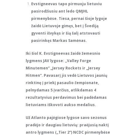
Evstigneevas tapo pirmuoju lietuviu
pasirodžiusiu ant ledo QMJHL
pirmenybėse. Tiesa, pernai šioje lygoje
žaidė Lietuvoje gimęs, bet į Švediją
gyventi išvykęs ir šią šalį atstovauti
pasirinkęs Markas Samėnas.
Iki šiol K. Evstigneevas žaidė žemesnio
lygmens JAV lygose: „Valley Forge
Minutemen“ „Jersey Rockets ir „Jersey
Hitmen“. Pavasarį jis vedė Lietuvos jaunių
rinktinę į priekį pasaulio čempionate,
pelnydamas 5 įvarčius, atlikdamas 4
rezultatyvius perdavimus bei padėdamas
lietuviams iškovoti aukso medalius.
Už Atlanto pajėgiose lygose savo sezonus
pradėjo ir daugiau lietuvių: praėjusią naktį
antro lygmens („Tier 2“) NCDC pirmenybėse