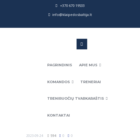
+370 670 19533
info@klaipedosbaltija.lt
PAGRINDINIS
APIE MUS
KOMANDOS
TRENERIAI
TRENIRUOČIŲ TVARKARAŠTIS
KONTAKTAI
2023-09-24
594
0
0