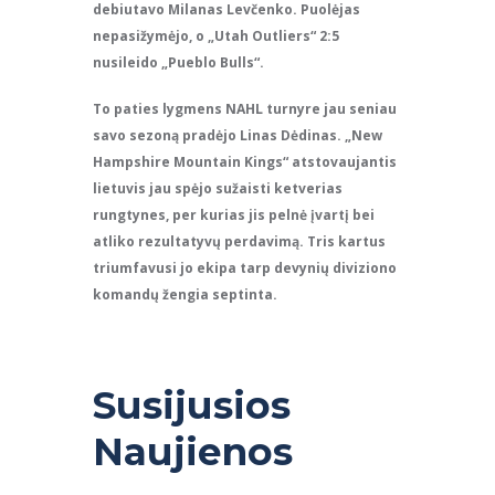
debiutavo Milanas Levčenko. Puolėjas
nepasižymėjo, o „Utah Outliers“ 2:5
nusileido „Pueblo Bulls“.
To paties lygmens NAHL turnyre jau seniau
savo sezoną pradėjo Linas Dėdinas. „New
Hampshire Mountain Kings“ atstovaujantis
lietuvis jau spėjo sužaisti ketverias
rungtynes, per kurias jis pelnė įvartį bei
atliko rezultatyvų perdavimą. Tris kartus
triumfavusi jo ekipa tarp devynių diviziono
komandų žengia septinta.
Susijusios
Naujienos