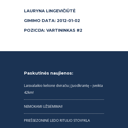
LAURYNA LINGEVIČIŪTĖ
GIMIMO DATA: 2012-01-02
POZICIJA: VARTININKAS #2
Paskutinės naujienos:
Laisvalaikio kelionė dviračiu į Juodkrantę – įveikta
42km!
NEMOKAMI UŽSIĖMIMAI!
PRIEŠSEZONINĖ LEDO RITULIO STOVYKLA