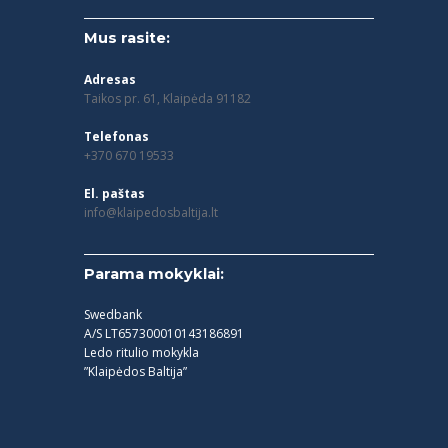
Mus rasite:
Adresas
Taikos pr. 61, Klaipėda 91182
Telefonas
+370 670 19533
El. paštas
info@klaipedosbaltija.lt
Parama mokyklai:
Swedbank
A/S LT657300010143186891
Ledo ritulio mokykla
”Klaipėdos Baltija”