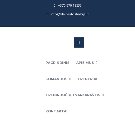
+370 670 19533
info@klaipedosbaltija.lt
PAGRINDINIS
APIE MUS
KOMANDOS
TRENERIAI
TRENIRUOČIŲ TVARKARAŠTIS
KONTAKTAI