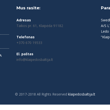
Mus rasite:
Par
Adresas
Swed
Taikos pr. 61, Klaipėda 91182
A/S 
Ledo 
Telefonas
”Klaip
+370 670 19533
El. paštas
A
info@klaipedosbaltija.lt
© 2017-2018 All Rights Reserved
klaipedosbaltija.lt