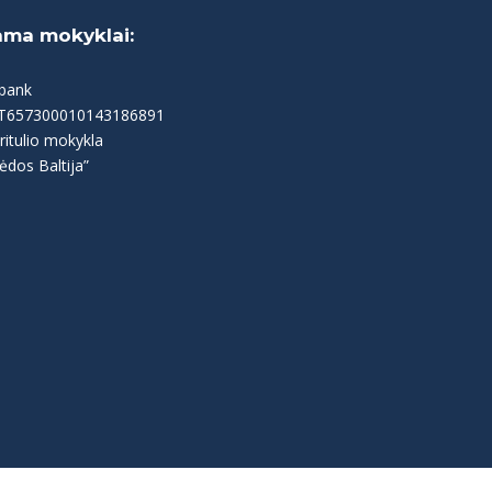
ama mokyklai:
bank
LT657300010143186891
ritulio mokykla
ėdos Baltija”