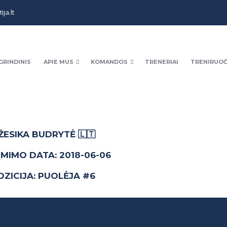
ja.lt
GRINDINIS
APIE MUS
KOMANDOS
TRENERIAI
TRENIRUOČ
ŽESIKA BUDRYTĖ
🇱🇹
IMIMO DATA: 2018-06-06
OZICIJA: PUOLĖJA #6