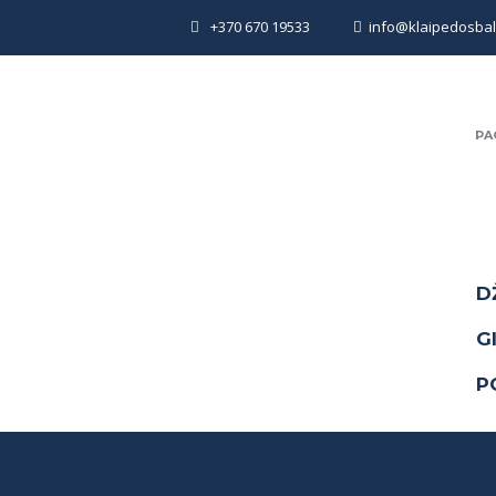
+370 670 19533
info@klaipedosbalti
PA
D
G
P