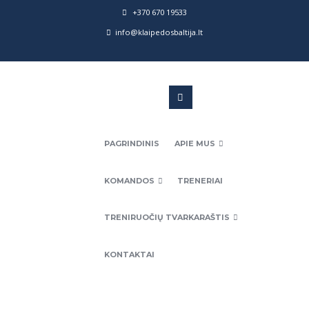
+370 670 19533
info@klaipedosbaltija.lt
PAGRINDINIS
APIE MUS
KOMANDOS
TRENERIAI
TRENIRUOČIŲ TVARKARAŠTIS
KONTAKTAI