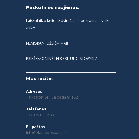
g
Paskutinės naujienos:
a
Laisvalaikio kelionė dviračiu į Juodkrantę – įveikta
t
42km!
i
o
NEMOKAMI UŽSIĖMIMAI!
n
PRIEŠSEZONINĖ LEDO RITULIO STOVYKLA
Mus rasite:
Adresas
Taikos pr. 61, Klaipėda 91182
Telefonas
+370 670 19533
El. paštas
info@klaipedosbaltija.lt