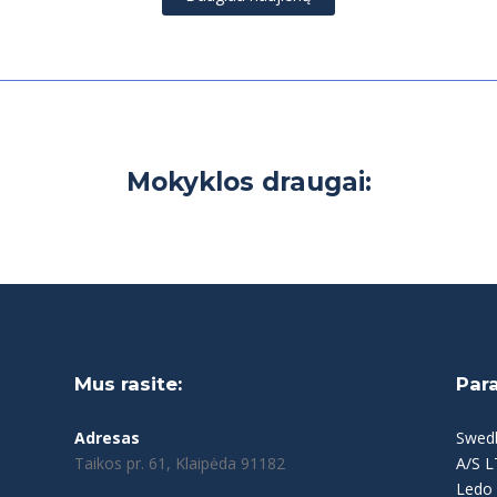
Mokyklos draugai:
Mus rasite:
Par
Adresas
Swed
Taikos pr. 61, Klaipėda 91182
A/S 
Ledo 