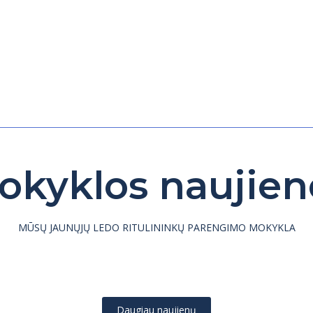
okyklos naujien
MŪSŲ JAUNŲJŲ LEDO RITULININKŲ PARENGIMO MOKYKLA
Daugiau naujienų