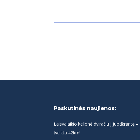
Paskutinės naujienos:
Laisvalaikio kelionė dviračiu į Juodkrantę –
įveikta 42km!