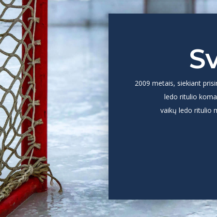
Sv
2009 metais, siekiant pris
ledo ritulio koma
vaikų ledo ritulio