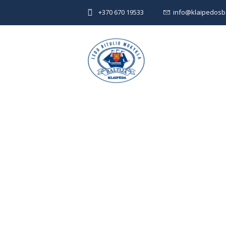
+370 670 19533
info@klaipedosbal