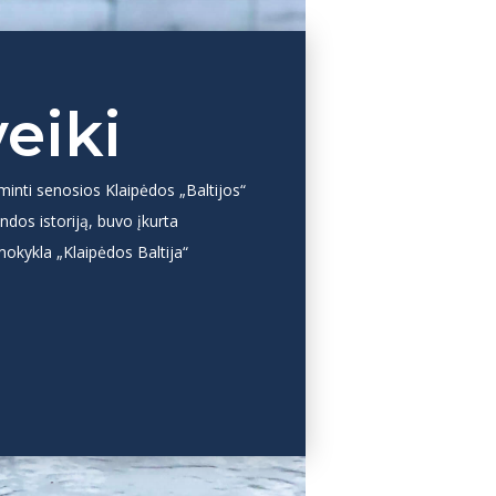
eiki
iminti senosios Klaipėdos „Baltijos“
ndos istoriją, buvo įkurta
 mokykla „Klaipėdos Baltija“