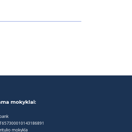
ama mokyklai:
bank
LT657300010143186891
ritulio mokykla