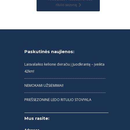
ritulio sezoną
Paskutinės naujienos:
Laisvalaikio kelionė dviračiu į Juodkrantę – įveikta
42km!
NEMOKAMI UŽSIĖMIMAI!
PRIEŠSEZONINĖ LEDO RITULIO STOVYKLA
Mus rasite: