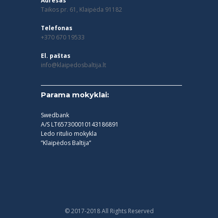
Adresas
Taikos pr. 61, Klaipėda 91182
Telefonas
+370 670 19533
El. paštas
info@klaipedosbaltija.lt
Parama mokyklai:
Swedbank
A/S LT657300010143186891
Ledo ritulio mokykla
”Klaipėdos Baltija”
© 2017-2018 All Rights Reserved