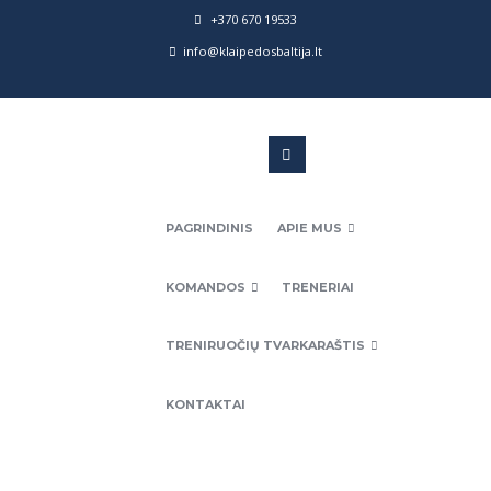
+370 670 19533
info@klaipedosbaltija.lt
PAGRINDINIS
APIE MUS
KOMANDOS
TRENERIAI
TRENIRUOČIŲ TVARKARAŠTIS
KONTAKTAI